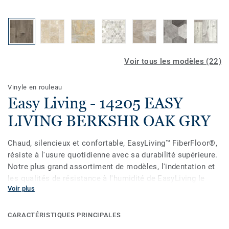
Voir tous les modèles (22)
Vinyle en rouleau
Easy Living - 14205 EASY
LIVING BERKSHR OAK GRY
Chaud, silencieux et confortable, EasyLiving™ FiberFloor®,
résiste à l'usure quotidienne avec sa durabilité supérieure.
Notre plus grand assortiment de modèles, l'indentation et
les qualités de résistance à l'humidité de EasyLiving le
Voir plus
rendent idéal pour les salles de bains, les salles de lavage
et les cuisines. Résistant aux taches et facile à nettoyer,
EasyLiving est le choix parfait pour les maisons avec des
CARACTÉRISTIQUES PRINCIPALES
animaux domestiques.