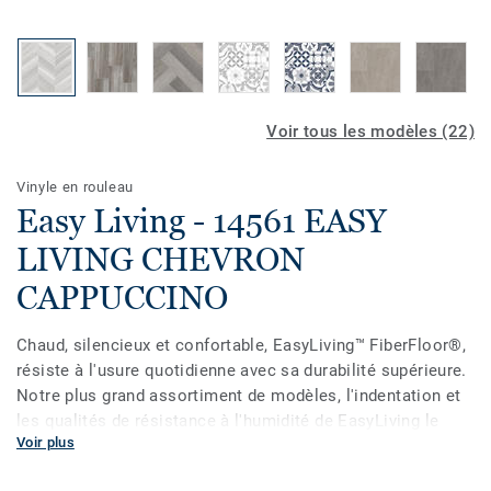
Voir tous les modèles (22)
Vinyle en rouleau
Easy Living - 14561 EASY
LIVING CHEVRON
CAPPUCCINO
Chaud, silencieux et confortable, EasyLiving™ FiberFloor®,
résiste à l'usure quotidienne avec sa durabilité supérieure.
Notre plus grand assortiment de modèles, l'indentation et
les qualités de résistance à l'humidité de EasyLiving le
Voir plus
rendent idéal pour les salles de bains, les salles de lavage
et les cuisines. Résistant aux taches et facile à nettoyer,