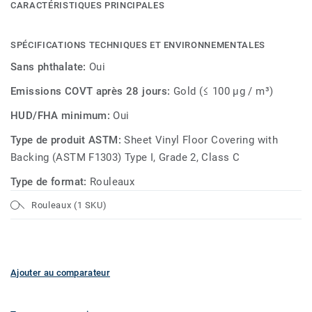
EasyLiving est le choix parfait pour les maisons avec des
CARACTÉRISTIQUES PRINCIPALES
animaux domestiques.
SPÉCIFICATIONS TECHNIQUES ET ENVIRONNEMENTALES
Sans phthalate:
Oui
Emissions COVT après 28 jours:
Gold (≤ 100 µg / m³)
HUD/FHA minimum:
Oui
Type de produit ASTM:
Sheet Vinyl Floor Covering with
Backing (ASTM F1303) Type I, Grade 2, Class C
Type de format:
Rouleaux
Rouleaux (1 SKU)
Ajouter au comparateur