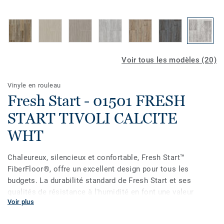
Voir tous les modèles (20)
Vinyle en rouleau
Fresh Start - 01501 FRESH
START TIVOLI CALCITE
WHT
Chaleureux, silencieux et confortable, Fresh Start™
FiberFloor®, offre un excellent design pour tous les
budgets. La durabilité standard de Fresh Start et ses
qualités de résistance à l'humidité en font une valeur
Voir plus
idéale pour les endroits à faible circulation comme les
salles de bains ou les chambres à coucher.