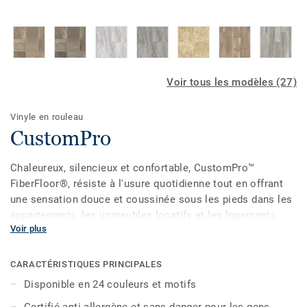
Voir tous les modèles (27)
Vinyle en rouleau
CustomPro
Chaleureux, silencieux et confortable, CustomPro™
FiberFloor®, résiste à l'usure quotidienne tout en offrant
une sensation douce et coussinée sous les pieds dans les
appartements, les immeubles locatifs et les logements
Voir plus
multifamiliaux. CustomPro est peu coûteux, facile à
installer et facile à entretenir. Les qualités de résistance à
l'humidité de CustomPro le rendent idéal pour les salles de
CARACTÉRISTIQUES PRINCIPALES
bains et les buanderies.
Disponible en 24 couleurs et motifs