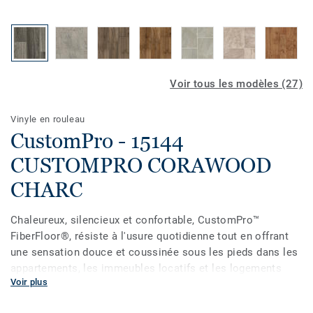
Voir tous les modèles (27)
Vinyle en rouleau
CustomPro - 15144
CUSTOMPRO CORAWOOD
CHARC
Chaleureux, silencieux et confortable, CustomPro™
FiberFloor®, résiste à l'usure quotidienne tout en offrant
une sensation douce et coussinée sous les pieds dans les
appartements, les immeubles locatifs et les logements
Voir plus
multifamiliaux. CustomPro est peu coûteux, facile à
installer et facile à entretenir. Les qualités de résistance à