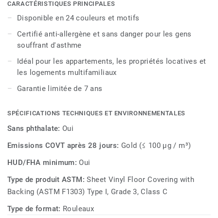
l'humidité de CustomPro le rendent idéal pour les salles de
CARACTÉRISTIQUES PRINCIPALES
bains et les buanderies.
Disponible en 24 couleurs et motifs
Certifié anti-allergène et sans danger pour les gens
souffrant d'asthme
Idéal pour les appartements, les propriétés locatives et
les logements multifamiliaux
Garantie limitée de 7 ans
SPÉCIFICATIONS TECHNIQUES ET ENVIRONNEMENTALES
Sans phthalate:
Oui
Emissions COVT après 28 jours:
Gold (≤ 100 µg / m³)
HUD/FHA minimum:
Oui
Type de produit ASTM:
Sheet Vinyl Floor Covering with
Backing (ASTM F1303) Type I, Grade 3, Class C
Type de format:
Rouleaux