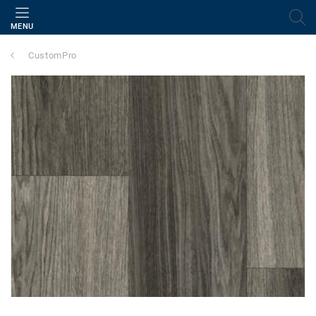
MENU
CustomPro