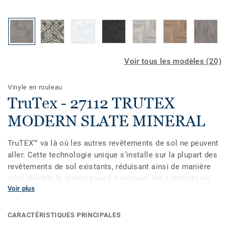
Voir tous les modèles (20)
Vinyle en rouleau
TruTex - 27112 TRUTEX
MODERN SLATE MINERAL
TruTEX™ va là où les autres revêtements de sol ne peuvent
aller. Cette technologie unique s’installe sur la plupart des
revêtements de sol existants, réduisant ainsi de manière
considérable le temps passé à préparer les substrats en
Voir plus
béton ou en contreplaqué. De la salle de bain des enfants
en passant par les sous-sols humides, vous pouvez faire
confiance au système de gestion de l’humidité de TruTEX
CARACTÉRISTIQUES PRINCIPALES
pour améliorer la durée de vie, l’aspect et la performance