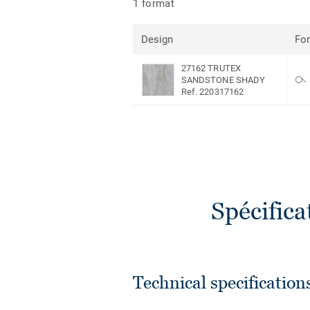
1 format
Design
Fo
27162 TRUTEX
SANDSTONE SHADY
Ref. 220317162
Spécific
Technical specification