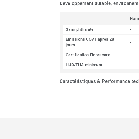
Développement durable, environnemen
Nor
Sans phthalate
-
Emissions COVT après 28
-
jours
Certification Floorscore
-
HUD/FHA minimum
-
Caractéristiques & Performance te