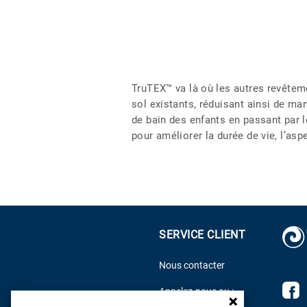
TruTEX™ va là où les autres revêteme
sol existants, réduisant ainsi de ma
de bain des enfants en passant par 
pour améliorer la durée de vie, l’asp
SERVICE CLIENT
Nous contacter
D
Appelez-nous au :
f