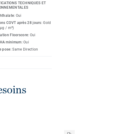
 enfants en passant par
FICATIONS TECHNIQUES ET
e confiance au système
ONNEMENTALES
méliorer la durée de vie,
hthalate:
Oui
ons COVT après 28 jours:
Gold
 µg / m³)
cation Floorscore:
Oui
HA minimum:
Oui
e pose:
Same Direction
esoins