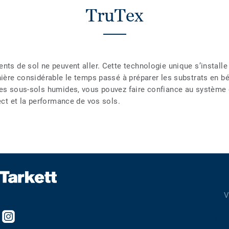
TruTex
nts de sol ne peuvent aller. Cette technologie unique s’installe
nière considérable le temps passé à préparer les substrats en b
les sous-sols humides, vous pouvez faire confiance au système 
ect et la performance de vos sols.
V
evenez
Follow
Se r
an
us