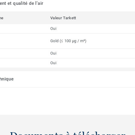
t et qualité de l'air
me
Valeur Tarkett
Oui
Gold (≤ 100 µg / m³)
Oui
Oui
chnique