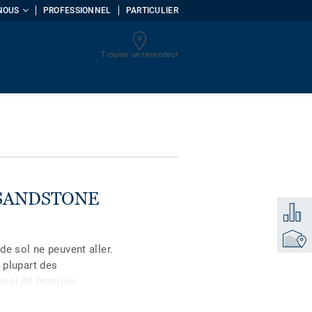
NOUS
PROFESSIONNEL
PARTICULIER
Trouver un revendeur
uments
X SANDSTONE
Ajouter
Trouver
de sol ne peuvent aller.
 plupart des
ainsi de manière
es substrats en béton ou