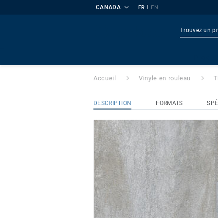
CANADA
|
FR
EN
TruTex
- 27162
Produi
Accueil
Vinyle en rouleau
T
DESCRIPTION
FORMATS
SPÉ