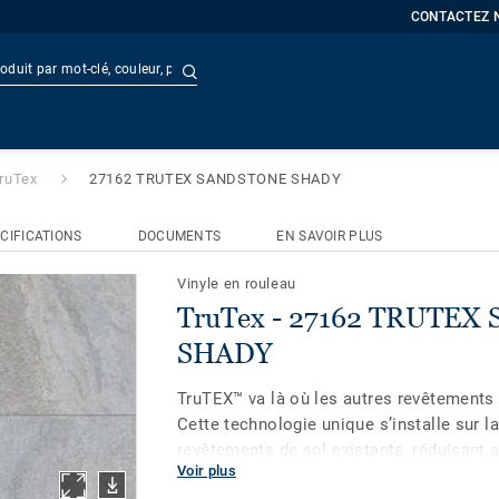
CONTACTEZ 
Recherche avancée
 TRUTEX SANDSTONE SHADY
t
Doc
ruTex
27162 TRUTEX SANDSTONE SHADY
CIFICATIONS
DOCUMENTS
EN SAVOIR PLUS
Vinyle en rouleau
TruTex - 27162 TRUTE
SHADY
TruTEX™ va là où les autres revêtements 
Cette technologie unique s’installe sur la
revêtements de sol existants, réduisant 
Voir plus
considérable le temps passé à préparer l