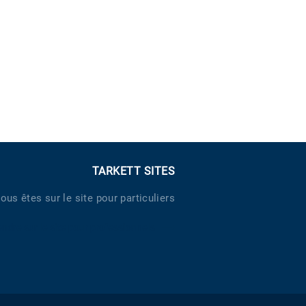
TARKETT SITES
ous êtes sur le site pour particuliers
endre sur le site pour professionnels