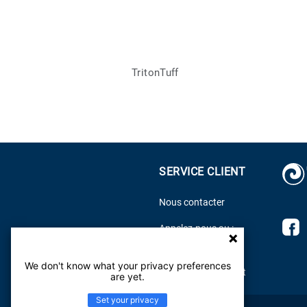
TritonTuff
SERVICE CLIENT
Nous contacter
D
Appelez-nous au :
f
800.899.8916
s
We don't know what your privacy preferences
Centre d'aide Tarkett
F
are yet.
Set your privacy