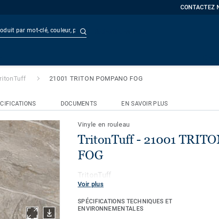
CONTACTEZ 
Recherche avancée
01 TRITON POMPANO FOG
t
Doc
ritonTuff
21001 TRITON POMPANO FOG
CIFICATIONS
DOCUMENTS
EN SAVOIR PLUS
Vinyle en rouleau
TritonTuff - 21001 TR
FOG
TritonTuff
Voir plus
SPÉCIFICATIONS TECHNIQUES ET
ENVIRONNEMENTALES