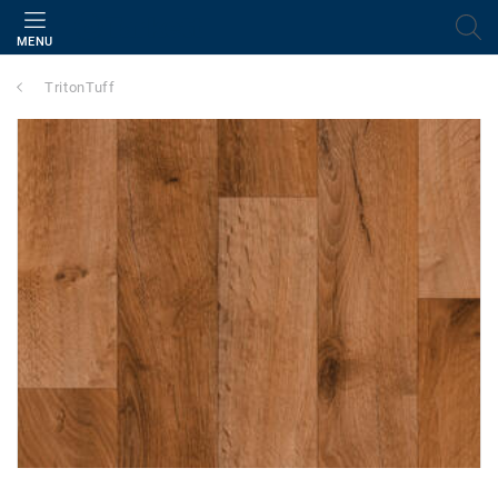
MENU
TritonTuff