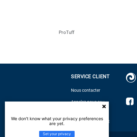
ProTuff
SERVICE CLIENT
Nous contacter
D
Appelez-nous au :
f
800.899.8916
s
We don't know what your privacy preferences
Centre d'aide Tarkett
F
are yet.
Set your privacy