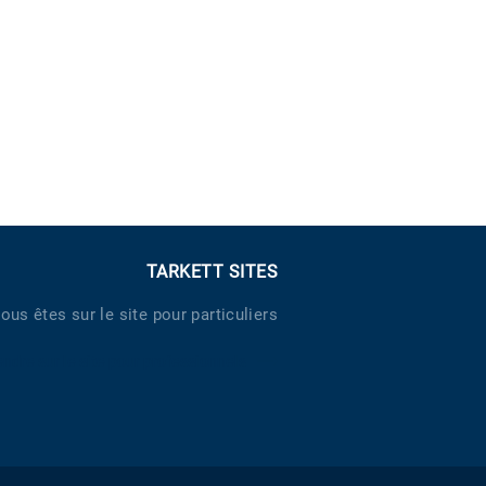
TARKETT SITES
ous êtes sur le site pour particuliers
endre sur le site pour professionnels