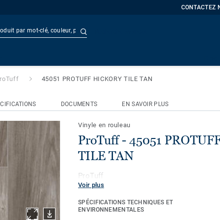
CONTACTEZ 
Recherche avancée
 PROTUFF HICKORY TILE TAN
t
Doc
roTuff
45051 PROTUFF HICKORY TILE TAN
CIFICATIONS
DOCUMENTS
EN SAVOIR PLUS
Vinyle en rouleau
ProTuff - 45051 PROTU
TILE TAN
ProTuff
Voir plus
SPÉCIFICATIONS TECHNIQUES ET
ENVIRONNEMENTALES