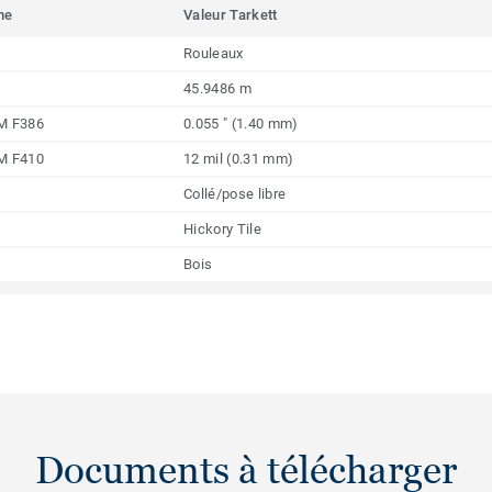
me
Valeur Tarkett
Rouleaux
45.9486 m
M F386
0.055 " (1.40 mm)
M F410
12 mil (0.31 mm)
Collé/pose libre
Hickory Tile
Bois
Documents à télécharger