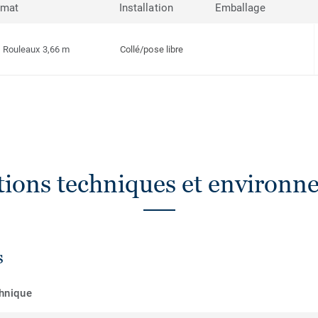
rmat
Installation
Emballage
Rouleaux 3,66 m
Collé/pose libre
ations techniques et environn
s
chnique