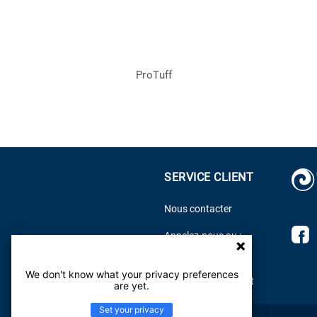
ProTuff
SERVICE CLIENT
Nous contacter
D
Appelez-nous au :
f
800.899.8916
s
We don't know what your privacy preferences
Centre d'aide Tarkett
F
are yet.
Set your privacy