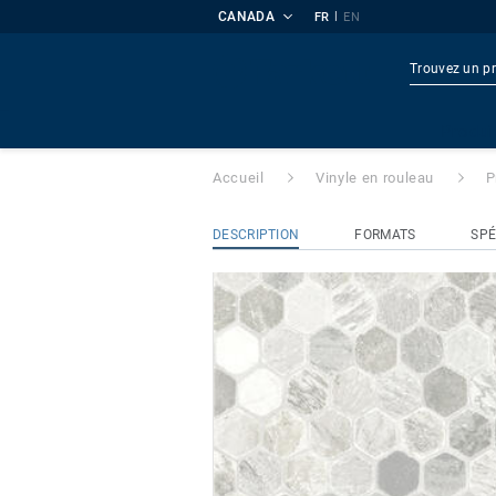
CANADA
|
FR
EN
ProTuff
- 45091
Produi
Accueil
Vinyle en rouleau
P
DESCRIPTION
FORMATS
SPÉ