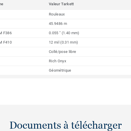
me
Valeur Tarkett
Rouleaux
45.9486 m
M F386
0.055 " (1.40 mm)
M F410
12 mil (0.31 mm)
Collé/pose libre
Rich Onyx
Géométrique
Documents à télécharger