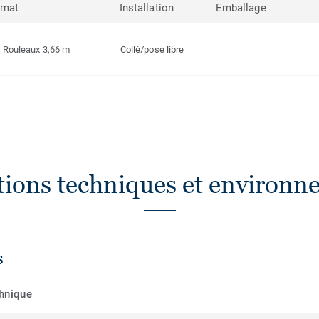
rmat
Installation
Emballage
Rouleaux 3,66 m
Collé/pose libre
ations techniques et environn
s
chnique