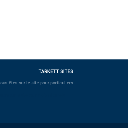
TARKETT SITES
ous êtes sur le site pour particuliers
endre sur le site pour professionnels