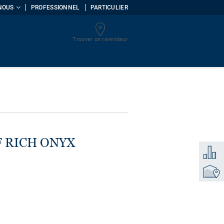
NOUS
PROFESSIONNEL
PARTICULIER
Trouver un revendeur
uments
FF RICH ONYX
Ajouter
Trouver