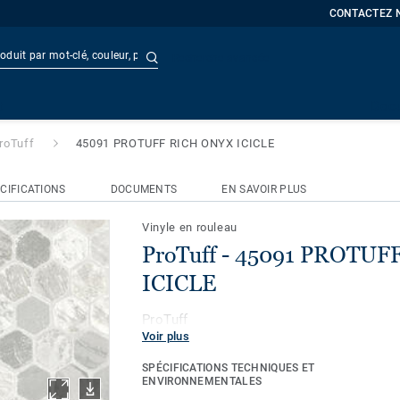
CONTACTEZ 
Recherche avancée
 PROTUFF RICH ONYX ICICLE
t
Doc
roTuff
45091 PROTUFF RICH ONYX ICICLE
CIFICATIONS
DOCUMENTS
EN SAVOIR PLUS
Vinyle en rouleau
ProTuff - 45091 PROTU
ICICLE
ProTuff
Voir plus
SPÉCIFICATIONS TECHNIQUES ET
ENVIRONNEMENTALES