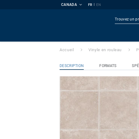
CANADA
|
FR
EN
ProTuff
- 45191
Produi
Accueil
Vinyle en rouleau
P
DESCRIPTION
FORMATS
SPÉ