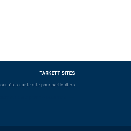
TARKETT SITES
ous êtes sur le site pour particuliers
endre sur le site pour professionnels