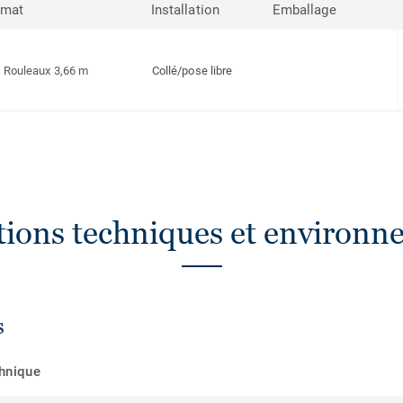
rmat
Installation
Emballage
Rouleaux 3,66 m
Collé/pose libre
ations techniques et environn
s
chnique