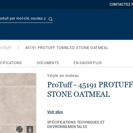
CONTACTEZ 
Recherche avancée
 PROTUFF TUMBLED STONE O
t
Doc
roTuff
45191 PROTUFF TUMBLED STONE OATMEAL
CIFICATIONS
DOCUMENTS
EN SAVOIR PLUS
Vinyle en rouleau
ProTuff - 45191 PROTU
STONE OATMEAL
ProTuff
Voir plus
SPÉCIFICATIONS TECHNIQUES ET
ENVIRONNEMENTALES