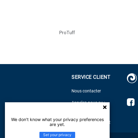
ProTuff
SERVICE CLIENT
Nous contacter
D
Appelez-nous au :
f
800.899.8916
s
We don't know what your privacy preferences
Centre d'aide Tarkett
F
are yet.
Set your privacy