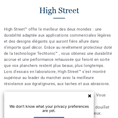
High Street
High Street™ offre le meilleur des deux mondes : une
durabilité adaptée aux applications commerciales légères
et des designs élégants qui auront fière allure dans
n’importe quel décor. Grâce au revêtement protecteur doté
de la technologie Techtonic™ , vous obtenez une durabilité
accrue et une performance rehaussée qui feront en sorte
que vos planchers restent plus beaux, plus longtemps.
Lors d’essais en laboratoire, High Street™ s’est montré
supérieur au leader du marcher avec la meilleure
résistance aux égratignures, aux taches et aux abrasions.
High Street™, pour l’élégance et la fonctionnalité. Vous
trouverez parmi ses 16 styles tendance celui qui
We don't know what your privacy preferences
correspond à vos attentes – moderne et élégant, douillet
are yet.
et accueillant et tout ce qui se trouve entre les deux.