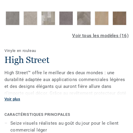
Voir tous les modèles (16)
Vinyle en rouleau
High Street
High Street™ offre le meilleur des deux mondes : une
durabilité adaptée aux applications commerciales légères
et des designs élégants qui auront fière allure dans
n’importe quel décor. Grâce au revêtement protecteur doté
Voir plus
de la technologie Techtonic™ , vous obtenez une durabilité
accrue et une performance rehaussée qui feront en sorte
que vos planchers restent plus beaux, plus longtemps.
CARACTÉRISTIQUES PRINCIPALES
Lors d’essais en laboratoire, High Street™ s’est montré
Seize visuels réalistes au goût du jour pour le client
supérieur au leader du marcher avec la meilleure
commercial léger