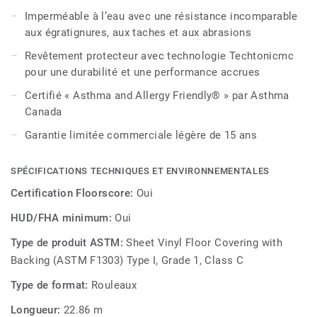
résistance aux égratignures, aux taches et aux abrasions.
Imperméable à l’eau avec une résistance incomparable
aux égratignures, aux taches et aux abrasions
High Street™, pour l’élégance et la fonctionnalité. Vous
trouverez parmi ses 16 styles tendance celui qui
Revêtement protecteur avec technologie Techtonicmc
correspond à vos attentes – moderne et élégant, douillet
pour une durabilité et une performance accrues
et accueillant et tout ce qui se trouve entre les deux.
Certifié « Asthma and Allergy Friendly® » par Asthma
Canada
Garantie limitée commerciale légère de 15 ans
SPÉCIFICATIONS TECHNIQUES ET ENVIRONNEMENTALES
Certification Floorscore:
Oui
HUD/FHA minimum:
Oui
Type de produit ASTM:
Sheet Vinyl Floor Covering with
Backing (ASTM F1303) Type I, Grade 1, Class C
Type de format:
Rouleaux
Longueur:
22.86 m