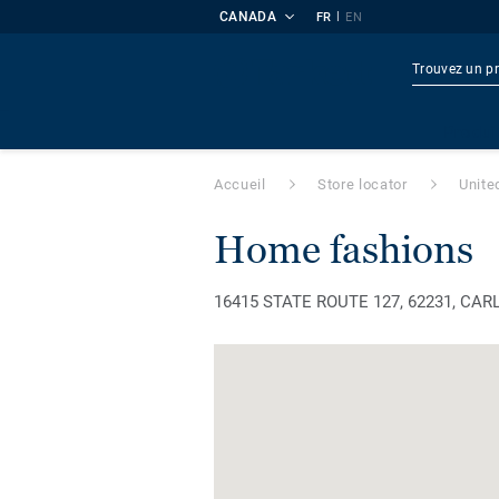
CANADA
|
FR
EN
Produi
Accueil
Store locator
Unite
home fashions
16415 STATE ROUTE 127, 62231, CARLYL