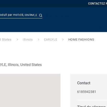
CONTACTEZ 
Recherche avancée
t
Doc
d States
Illinois
CARLYLE
HOME FASHIONS
E, Illinois, United States
Contact
6185942381