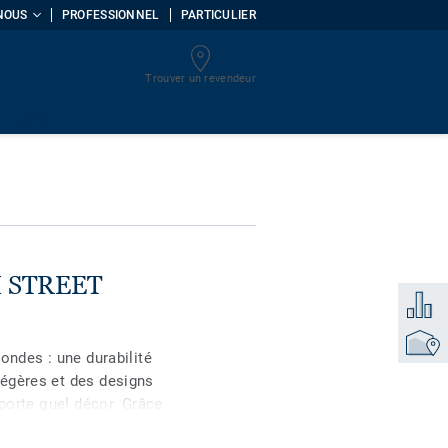
NOUS
PROFESSIONNEL
PARTICULIER
Trouver un revendeur
ISQUE
uments
GH STREET
Ajouter
Trouver
ondes : une durabilité
égères et des designs
mporte quel décor. Grâce
nologie Techtonic™ ,