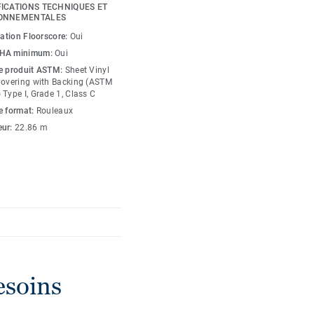
ne performance
FICATIONS TECHNIQUES ET
anchers restent plus
ONNEMENTALES
laboratoire, High Street™
cation Floorscore:
Oui
her avec la meilleure
HA minimum:
Oui
et aux abrasions.
e produit ASTM:
Sheet Vinyl
Covering with Backing (ASTM
Type I, Grade 1, Class C
ionnalité. Vous trouverez
orrespond à vos
e format:
Rouleaux
 accueillant et tout ce
eur:
22.86 m
esoins