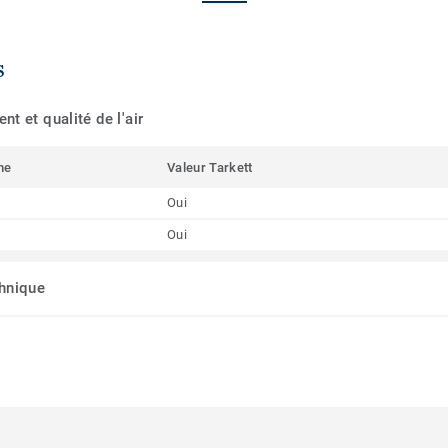
s
t et qualité de l'air
me
Valeur Tarkett
Oui
Oui
chnique