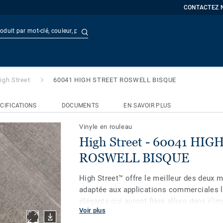
CONTACTEZ 
Recherche avancée
041 HIGH STREET ROSWELL B
t
Doc
igh Street
60041 HIGH STREET ROSWELL BISQUE
CIFICATIONS
DOCUMENTS
EN SAVOIR PLUS
Vinyle en rouleau
High Street - 60041 HI
ROSWELL BISQUE
High Street™ offre le meilleur des deux m
adaptée aux applications commerciales l
élégants qui auront fière allure dans n’i
Voir plus
au revêtement protecteur doté de la tech