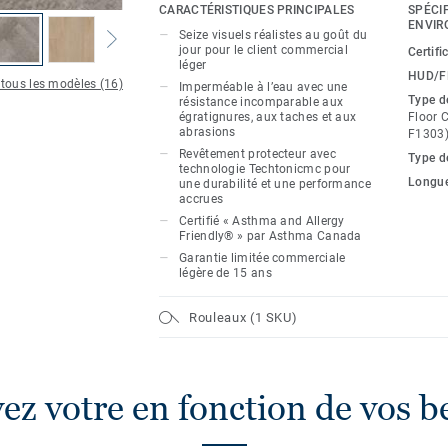
vous obtenez une durabilité accrue et u
CARACTÉRISTIQUES PRINCIPALES
SPÉCI
rehaussée qui feront en sorte que vos pl
ENVIR
Seize visuels réalistes au goût du
beaux, plus longtemps. Lors d’essais en 
jour pour le client commercial
Certifi
léger
s’est montré supérieur au leader du marc
HUD/F
 tous les modèles (16)
Imperméable à l’eau avec une
résistance aux égratignures, aux taches 
Type d
résistance incomparable aux
égratignures, aux taches et aux
Floor 
abrasions
F1303) 
High Street™, pour l’élégance et la fonct
Revêtement protecteur avec
parmi ses 16 styles tendance celui qui c
Type d
technologie Techtonicmc pour
attentes – moderne et élégant, douillet et
Longu
une durabilité et une performance
accrues
qui se trouve entre les deux.
Certifié « Asthma and Allergy
Friendly® » par Asthma Canada
Garantie limitée commerciale
légère de 15 ans
Rouleaux (1 SKU)
ez votre en fonction de vos b